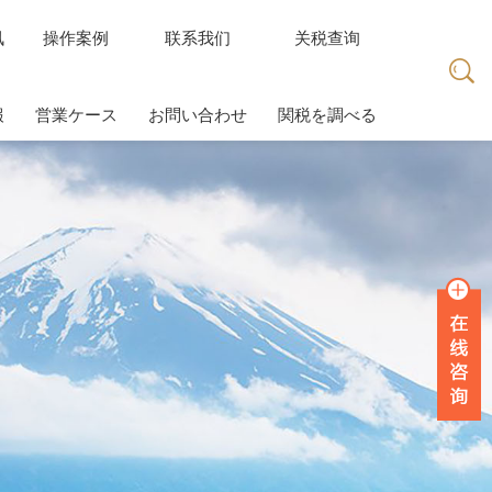
讯
操作案例
联系我们
关税查询
報
営業ケース
お問い合わせ
関税を調べる
讯
操作案例
联系我们
关税查询
報
営業ケース
お問い合わせ
関税を調べる